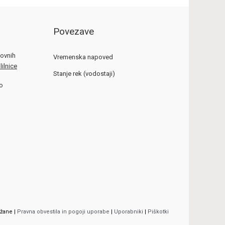
Povezave
lovnih
Vremenska napoved
ilnice
Stanje rek (vodostaji)
ko
ržane |
Pravna obvestila in pogoji uporabe
|
Uporabniki
|
Piškotki