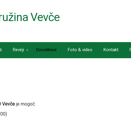
ružina Vevče
i
Revirji
Dovolilnice
Foto & video
Kontakt
D Vevče
je mogoč:
.00)