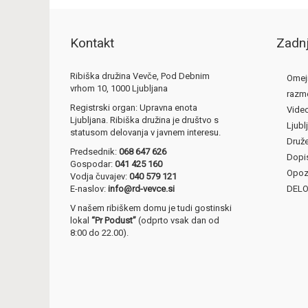
Kontakt
Zadnj
Ribiška družina Vevče, Pod Debnim
Omeji
vrhom 10, 1000 Ljubljana
razm
Registrski organ: Upravna enota
Video
Ljubljana. Ribiška družina je društvo s
Ljubl
statusom delovanja v javnem interesu.
Druže
Predsednik:
068 647 626
Dopis
Gospodar:
041 425 160
Opoz
Vodja čuvajev:
040 579 121
E-naslov:
info@rd-vevce.si
DELO
V našem ribiškem domu je tudi gostinski
lokal
“Pr Podust”
(odprto vsak dan od
8:00 do 22.00).