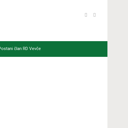
Postani član RD Vevče