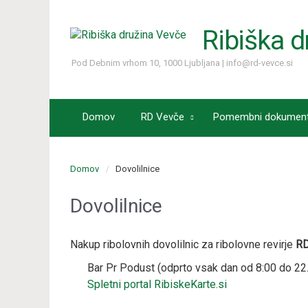
Ribiška d
Pod Debnim vrhom 10, 1000 Ljubljana | info@rd-vevce.si
Domov
RD Vevče
Pomembni dokument
Domov
Dovolilnice
Dovolilnice
Nakup ribolovnih dovolilnic za ribolovne revirje
R
Bar Pr Podust (odprto vsak dan od 8:00 do 22
Spletni portal RibiskeKarte.si