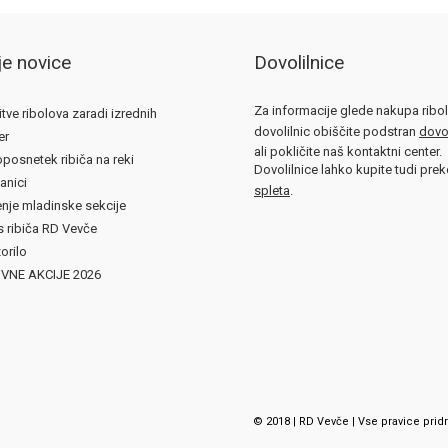
e novice
Dovolilnice
Za informacije glede nakupa ribo
tve ribolova zaradi izrednih
dovolilnic obiščite podstran
dovol
er
ali pokličite naš kontaktni center.
posnetek ribiča na reki
Dovolilnice lahko kupite tudi pre
janici
spleta
.
nje mladinske sekcije
 ribiča RD Vevče
orilo
VNE AKCIJE 2026
© 2018 | RD Vevče | Vse pravice prid